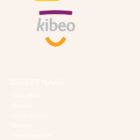
DIRECT NAAR
•
Onze school
•
Praktisch
•
Ouders in school
•
Interesse
•
Passend onderwijs