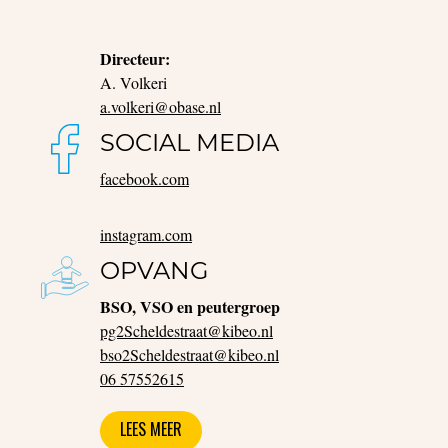
Directeur:
A. Volkeri
a.volkeri@obase.nl
SOCIAL MEDIA
facebook.com
instagram.com
OPVANG
BSO, VSO en peutergroep
pg2Scheldestraat@kibeo.nl
bso2Scheldestraat@kibeo.nl
06 57552615
LEES MEER