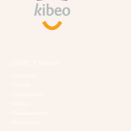
DIRECT NAAR
•
Onze school
•
Praktisch
•
Ouders in school
•
Interesse
•
Passend onderwijs
•
Kinderopvang