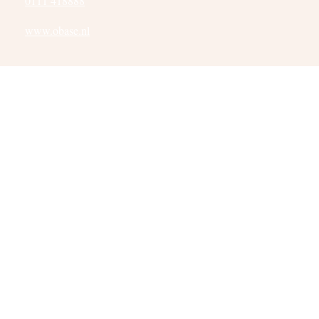
0111 418888
www.obase.nl