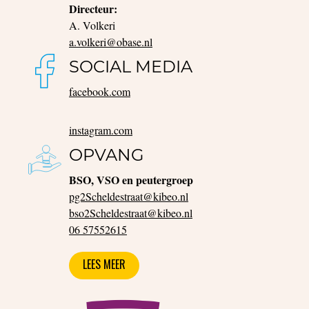
Directeur:
A. Volkeri
a.volkeri@obase.nl
SOCIAL MEDIA
facebook.com
instagram.com
OPVANG
BSO, VSO en peutergroep
pg2Scheldestraat@kibeo.nl
bso2Scheldestraat@kibeo.nl
06 57552615
LEES MEER